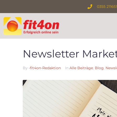
0355 21165
Newsletter Market
By
-fit4on-Redaktion
In
Alle Beiträge
,
Blog
,
Newsl