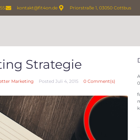
155
kontakt@fit4on.de
Priorstraße 1, 03050 Cottbus
ing Strategie
A
etter Marketing
Posted
Juli 4, 2015
0 Comment(s)
0
f
m
k