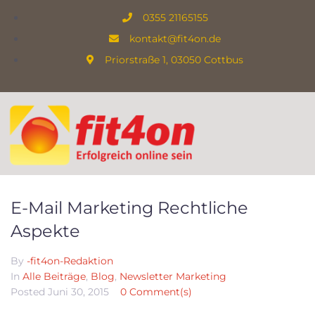
0355 21165155
kontakt@fit4on.de
Priorstraße 1, 03050 Cottbus
E-Mail Marketing Rechtliche
Aspekte
By
-fit4on-Redaktion
In
Alle Beiträge
,
Blog
,
Newsletter Marketing
Posted
Juni 30, 2015
0 Comment(s)