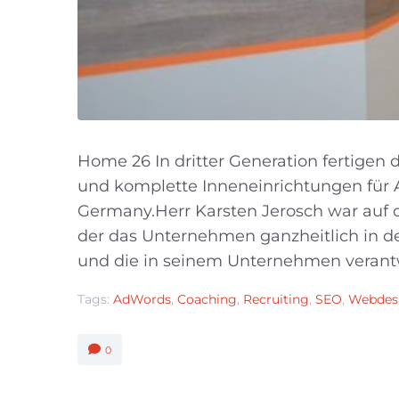
Home 26 In dritter Generation fertigen 
und komplette Inneneinrichtungen für 
Germany.Herr Karsten Jerosch war auf d
der das Unternehmen ganzheitlich in d
und die in seinem Unternehmen verantw
Tags:
AdWords
,
Coaching
,
Recruiting
,
SEO
,
Webdes
0