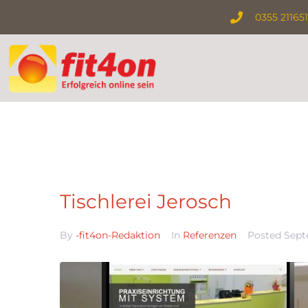
0355 21165
Tischlerei Jerosch
By
-fit4on-Redaktion
In
Referenzen
Posted
Sept