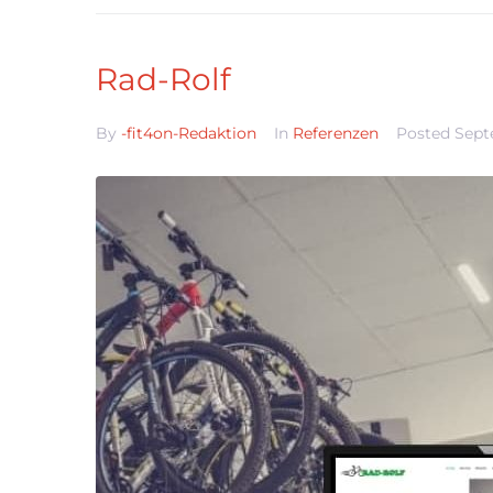
Rad-Rolf
By
-fit4on-Redaktion
In
Referenzen
Posted
Sept