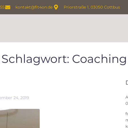
155
kontakt@fit4on.de
Priorstraße 1, 03050 Cottbus
Schlagwort:
Coaching
A
ember 24, 2019
0
f
m
k