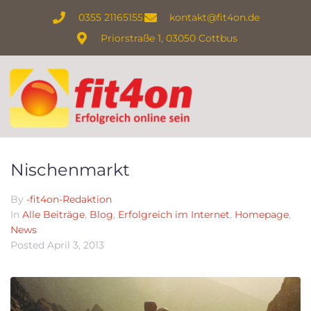
0355 21165155
kontakt@fit4on.de
Priorstraße 1, 03050 Cottbus
Nischenmarkt
By
-fit4on-Redaktion
In
Alle Beiträge
,
Blog
,
Erfolgreich im Internet
,
Homepage
,
News
Posted
April 3, 2013