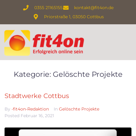
0355 21165155
kontakt@fit4on.de
Priorstraße 1, 03050 Cottbus
Kategorie:
Gelöschte Projekte
Stadtwerke Cottbus
By
-fit4on-Redaktion
In
Gelöschte Projekte
Posted
Februar 16, 2021