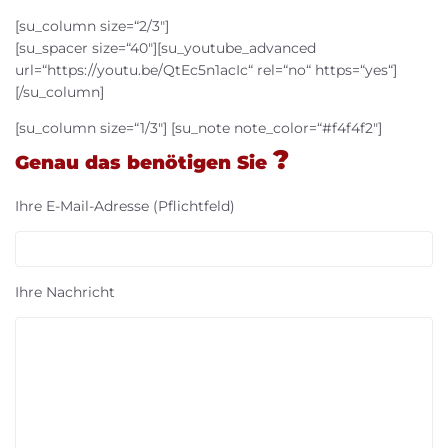
[su_column size=“2/3″]
[su_spacer size=“40″][su_youtube_advanced
url=“https://youtu.be/QtEc5n1acIc“ rel=“no“ https=“yes“]
[/su_column]
[su_column size=“1/3″] [su_note note_color=“#f4f4f2″]
?
Genau das benötigen Sie
Ihre E-Mail-Adresse (Pflichtfeld)
Ihre Nachricht