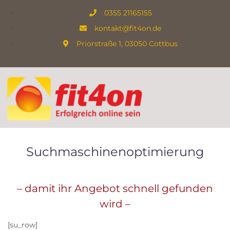
0355 21165155
kontakt@fit4on.de
Priorstraße 1, 03050 Cottbus
Suchmaschinenoptimierung
– damit ihr Angebot schnell gefunden
wird –
[su_row]