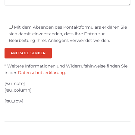
B
i
B
Mit dem Absenden des Kontaktformulars erklären Sie
t
i
sich damit einverstanden, dass Ihre Daten zur
t
t
Bearbeitung Ihres Anliegens verwendet werden.
e
t
l
e
a
l
s
a
* Weitere Informationen und Widerrufshinweise finden Sie
s
s
in der
Datenschutzerklärung
.
e
s
d
e
[/su_note]
i
d
[/su_column]
e
i
[/su_row]
s
e
e
s
s
e
F
s
e
F
l